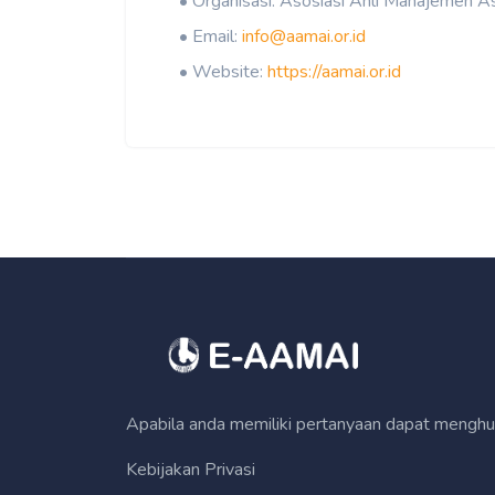
• Organisasi: Asosiasi Ahli Manajemen As
• Email:
info@aamai.or.id
• Website:
https://aamai.or.id
Apabila anda memiliki pertanyaan dapat mengh
Kebijakan Privasi