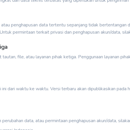
kat dan data teknis terbatas yang diperlukan untuk pengiriman n
 atau penghapusan data tertentu sepanjang tidak bertentangan
. Untuk permintaan terkait privasi dan penghapusan akun/data, sil
iga
tautan, file, atau layanan pihak ketiga. Penggunaan layanan piha
ini dari waktu ke waktu. Versi terbaru akan dipublikasikan pada h
n perubahan data, atau permintaan penghapusan akun/data, silaka