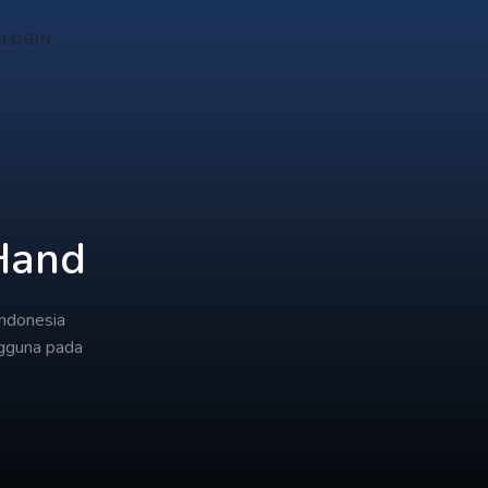
LOGIN
 Hand
ndonesia
gguna pada